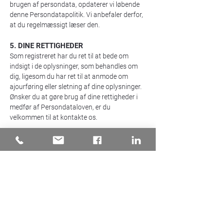
brugen af persondata, opdaterer vi løbende
denne Persondatapolitik. Vi anbefaler derfor,
at du regelmæssigt læser den.
5. DINE RETTIGHEDER
Som registreret har du ret til at bede om
indsigt i de oplysninger, som behandles om
dig, ligesom du har ret til at anmode om
ajourføring eller sletning af dine oplysninger.
Ønsker du at gøre brug af dine rettigheder i
medfør af Persondataloven, er du
velkommen til at kontakte os.
Du kan anmode os om at se, ændre, slette
eller overføre dine persondata. Har du
spørgsmål til, eller ønsker du at klage
angående denne Persondatapolitik, kan du
kontakte vores datahåndteringsansvarlige
ved at sende en e-mail til:
info@x-
module.com
eller pr. brev til:
X-Module A/S, Lilleringvej 24, 8462 Harlev, DK