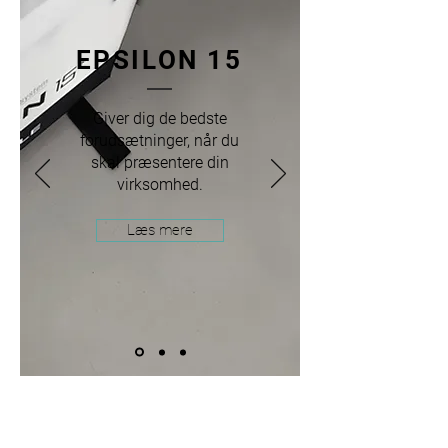
EPSILON 15
Giver dig de bedste
forudsætninger, når du
skal præsentere din
virksomhed.
Læs mere